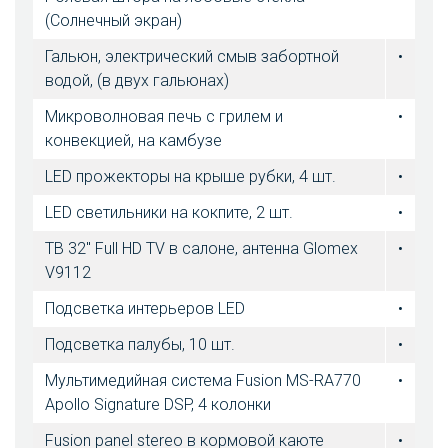
(Солнечный экран)
Гальюн, электрический смыв забортной
•
водой, (в двух гальюнах)
Микроволновая печь с грилем и
•
конвекцией, на камбузе
LED прожекторы на крыше рубки, 4 шт.
•
LED светильники на кокпите, 2 шт.
•
ТВ 32" Full HD TV в салоне, антенна Glomex
•
V9112
Подсветка интерьеров LED
•
Подсветка палубы, 10 шт.
•
Мультимедийная система Fusion MS-RA770
•
Apollo Signature DSP, 4 колонки
Fusion panel stereo в кормовой каюте
•