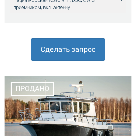
Рация морская RS90 VHF, DSC, c AIS
•
приемником, вкл. антенну
Сделать запрос