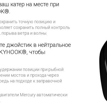
аш катер на месте при
OK®.
охранить точную позицию и
воляет сохранить полный контроль
, порыва ветра и волны.
те джойстик в нейтральное
SKYHOOK®, чтобы
 удержании позиции при рыбной
дении мостов и прохода через
редь на подходе к заправочной
двигатели Mercury автоматически
.