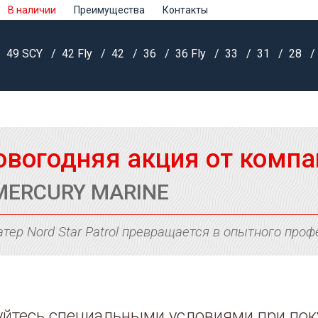
В наличии
Преимущества
Контакты
49 SCY
42 Fly
42
36
36 Fly
33
31
28
овогодняя акция от компа
MERCURY MARINE
атер Nord Star Patrol превращается в опытного проф
йтесь специальными условиями при покуп