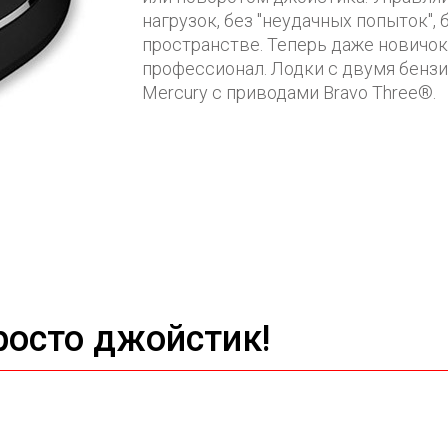
нагрузок, без "неудачных попыток",
пространстве. Теперь даже новичок
профессионал. Лодки с двумя бенз
Mercury с приводами Bravo Three®.
росто джойстик!