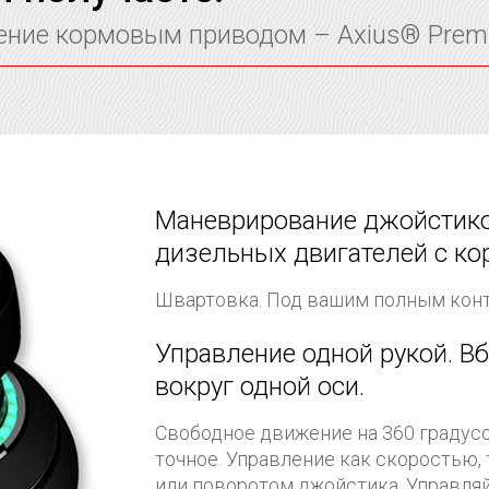
ние кормовым приводом – Axius® Premi
Маневрирование джойстико
дизельных двигателей с к
Швартовка. Под вашим полным конт
Управление одной рукой. Вб
вокруг одной оси.
Свободное движение на 360 градусо
точное. Управление как скоростью,
или поворотом джойстика. Управляй