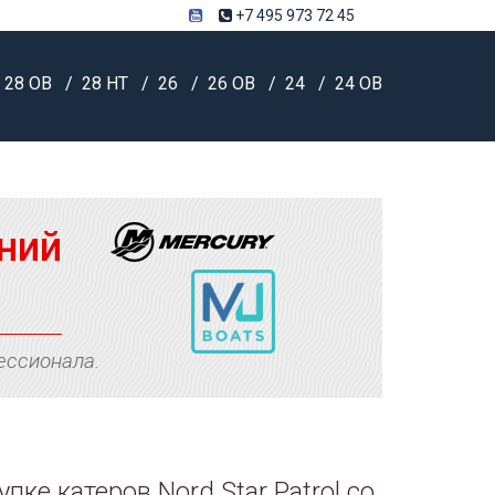
+7 495 973 72 45
28 OB
28 HT
26
26 OB
24
24 OB
ний
ессионала.
ке катеров Nord Star Patrol со