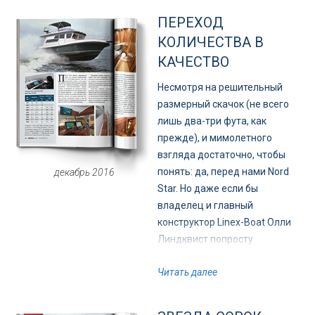
ПЕРЕХОД
КОЛИЧЕСТВА В
КАЧЕСТВО
Несмотря на решительный
размерный скачок (не всего
лишь два-три фута, как
прежде), и мимолетного
взгляда достаточно, чтобы
понять: да, перед нами Nord
декабрь 2016
Star. Но даже если бы
владелец и главный
конструктор Linex-Boat Олли
Линдквист попросту
отмасштабировал
Читать далее
электронные чертежи его 40-
футового предшественника
чем-нибудь вроде функции