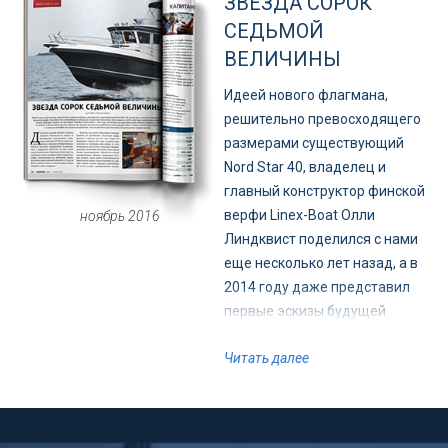
ЗВЕЗДА СОРОК
zoom (что, естественно,
СЕДЬМОЙ
совсем не так), лодка все
ВЕЛИЧИНЫ
равно не стала бы «просто
большим Nord Star». Да,
Идеей нового флагмана,
внешность долгожданной
решительно превосходящего
новинки более чем узнаваема,
размерами существующий
но увеличение размерных
Nord Star 40, владелец и
показателей, а тем более такое
главный конструктор финской
существенное, неизбежно
верфи Linex-Boat Олли
ноябрь 2016
повлекло за собой выход на
Линдквист поделился с нами
принципиально новый
еще несколько лет назад, а в
качественный уровень.
2014 году даже представил
первые эскизы будущей
модели на выставке Vene/Bat
Читать далее
в Хельсинки. С тех пор,
несмотря на наши довольно
частые встречи, Олли и словом
о ней не обмолвился, однако,