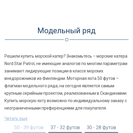
Модельный ряд
В лучших традициях
Решили купить морской катер? Знакомьтесь – морские катера
Морские катера и яхты из
Для походов в любую
Скандинавского
Nord Star Patrol, не имеющие аналогов по многим параметрам
Бесценный опыт с 1920 года
Уникальные Технологии
судостроения
Финляндии
Погоду
занимают лидирующие позиции в классе морских
внедорожников из Финляндии. Моторная яхта 50 футов –
флагман модельного ряда, на сегодня является самым
крупным серийным проектом, реализованным в Скандинавии.
Купить морскую яхту возможно по индивидуальному заказу с
неограниченными преференциями для покупателя.
Читать еще
50 - 39 футов
37 - 32 футов
30 - 28 футов