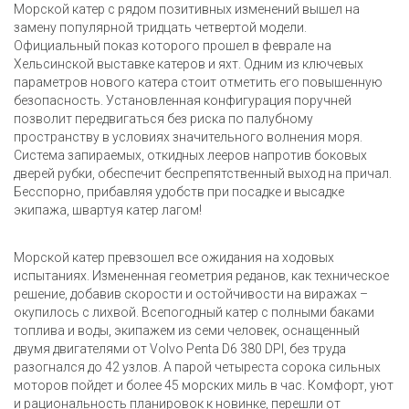
Морской катер с рядом позитивных изменений вышел на
замену популярной тридцать четвертой модели.
Официальный показ которого прошел в феврале на
Хельсинской выставке катеров и яхт. Одним из ключевых
параметров нового катера стоит отметить его повышенную
безопасность. Установленная конфигурация поручней
позволит передвигаться без риска по палубному
пространству в условиях значительного волнения моря.
Система запираемых, откидных лееров напротив боковых
дверей рубки, обеспечит беспрепятственный выход на причал.
Бесспорно, прибавляя удобств при посадке и высадке
экипажа, швартуя катер лагом!
Морской катер превзошел все ожидания на ходовых
испытаниях. Измененная геометрия реданов, как техническое
решение, добавив скорости и остойчивости на виражах –
окупилось с лихвой. Всепогодный катер с полными баками
топлива и воды, экипажем из семи человек, оснащенный
двумя двигателями от Volvo Penta D6 380 DPI, без труда
разогнался до 42 узлов. А парой четыреста сорока сильных
моторов пойдет и более 45 морских миль в час. Комфорт, уют
и рациональность планировок к новинке, перешли от