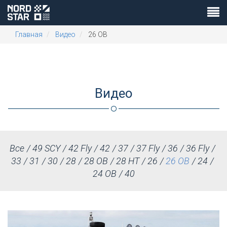
Главная
Видео
26 OB
Видео
Все
49 SCY
42 Fly
42
37
37 Fly
36
36 Fly
33
31
30
28
28 OB
28 HT
26
26 OB
24
24 OB
40