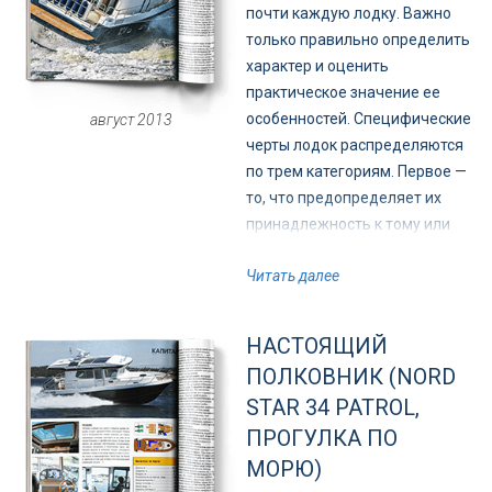
условностей.
почти каждую лодку. Важно
только правильно определить
характер и оценить
практическое значение ее
особенностей. Специфические
август 2013
черты лодок распределяются
по трем категориям. Первое —
то, что предопределяет их
принадлежность к тому или
иному типу. Второе - штрихи,
Читать далее
характерные именно для этого
бренда. Третье - свойственные
только этой модели детали и
НАСТОЯЩИЙ
нюансы. Уверен: системность
ПОЛКОВНИК (NORD
такого подхода позволит нам с
STAR 34 PATROL,
вами лучше разглядеть и
ПРОГУЛКА ПО
понять Nord Star 34 Patrol -
совсем не простую лодку.
МОРЮ)