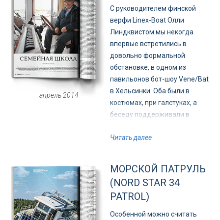
С руководителем финской
верфи Linex-Boat Олли
Линдквистом мы некогда
впервые встретились в
довольно формальной
обстановке, в одном из
павильонов бот-шоу Vene/Bat
в Хельсинки. Оба были в
апрель 2014
костюмах, при галстуках, а
беседу поддерживали в
основном дипломатически-
Читать далее
светскую, как и положено на
таких мероприятиях.
Положение обязывает, однако
МОРСКОЙ ПАТРУЛЬ
Олли относится к числу тех
(NORD STAR 34
людей, которые ставят
PATROL)
практическую сторону жизни
куда выше светских
Особенной можно считать