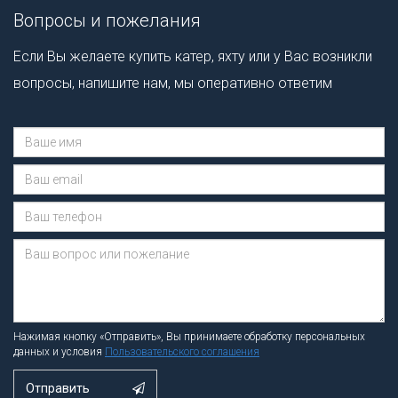
уйти по еще спокойной воде
моделей. Но прежде, чем
Вопросы и пожелания
или по волнам: форма корпуса,
перейти к подробностям,
в первую очередь носовых
несколько слов о верфи.
Если Вы желаете купить катер, яхту или у Вас возникли
обводов, позволяет лодке
вопросы, напишите нам, мы оперативно ответим
форсировать волну, сохраняя
скорость и управляемость...
Сообщение отправлено.
Нажимая кнопку «Отправить», Вы принимаете обработку персональных
данных и условия
Пользовательского соглашения
Отправить