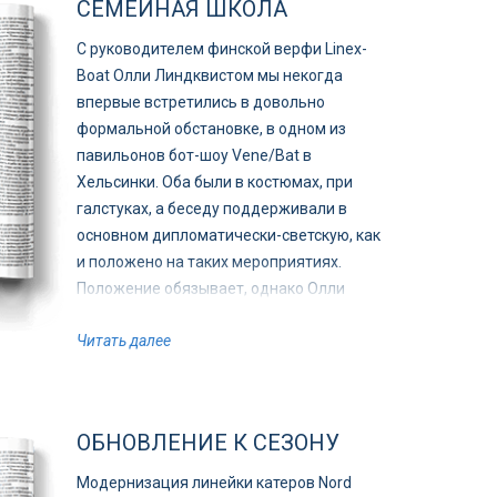
СЕМЕЙНАЯ ШКОЛА
С руководителем финской верфи Linex-
Boat Олли Линдквистом мы некогда
впервые встретились в довольно
формальной обстановке, в одном из
павильонов бот-шоу Vene/Bat в
Хельсинки. Оба были в костюмах, при
галстуках, а беседу поддерживали в
основном дипломатически-светскую, как
и положено на таких мероприятиях.
Положение обязывает, однако Олли
относится к числу тех людей, которые
Читать далее
ставят практическую сторону жизни куда
выше светских условностей.
ОБНОВЛЕНИЕ К СЕЗОНУ
Модернизация линейки катеров Nord