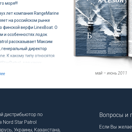
о моря!!!
ух лет компания RangeMarine
яет на российском рынке
 финской верфи LinexBoat. О
и и особенностях лодок
atrol рассказывает Максим
 генеральный директор
ne. К какому типу относятся
StarPatrol, для каких
 и кому они предназначены?
май – июнь 2011
лее
одель NordStar не боится моря.
жные лодки с минимумом
ий. Основные регионы их
» — Финляндия, Швеция,
 Гренландия. В таких местах,
Вопросы и 
ый дистрибьютор по
имер, Ботнический залив,
Nord Star Patrol
ной погоды почти не бывает и
Если Вы желает
арусь, Украины, Казахстана,
рмит. Поэтому во главу угла