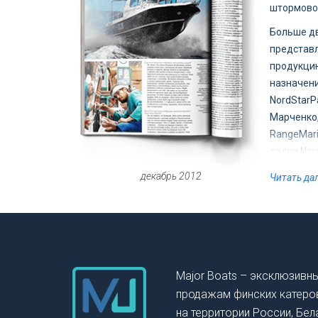
штормовог
Больше дв
представл
продукцию
назначени
NordStarP
Марченко,
RangeMari
лодки Nord
акваторий
декабрь 2012
Читать да
Ни одна м
Это наде
ограничен
«обитания
Норвегия,
Major Boats – эксклюзивн
как, напр
продажам финских катеров 
безветрен
на территории России, Бел
часто што