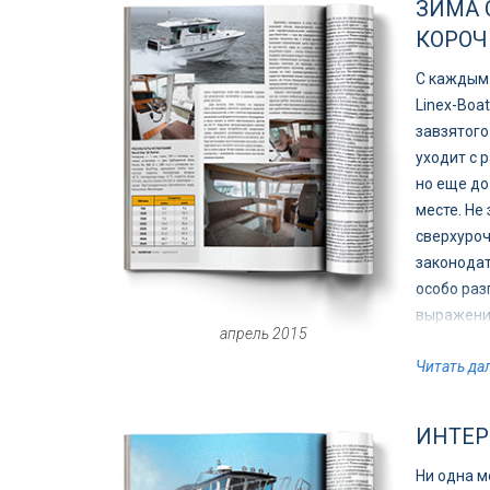
ЗИМА 
КОРОЧ
С каждым
Linex-Boa
завзятого
уходит с р
но еще до
месте. Не 
сверхуроч
законодат
особо раз
выражении
апрель 2015
разделяющ
Читать да
все проис
ИНТЕР
Ни одна м