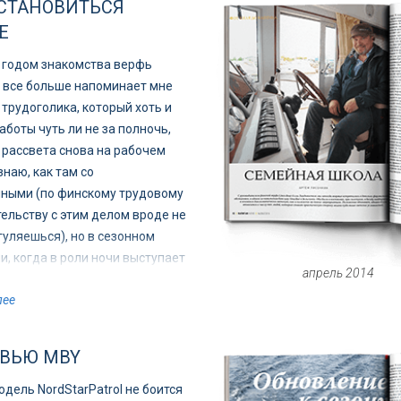
СТАНОВИТЬСЯ
Е
 годом знакомства верфь
t все больше напоминает мне
 трудоголика, который хоть и
аботы чуть ли не за полночь,
 рассвета снова на рабочем
знаю, как там со
ными (по финскому трудовому
ельству с этим делом вроде не
гуляешься), но в сезонном
, когда в роли ночи выступает
апрель 2014
ая навигации северная зима,
лее
ходит именно так.
ВЬЮ MBY
одель NordStarPatrol не боится