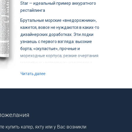
Star — идеальный пример аккуратного
рестайлинга
Брутальные морские «внедорожники»,
кажется, вовсе не нуждаются в каких-то
дизайнерских доработках. Эти лодки
узнаешь с первого взгляда: высокие
борта; «скуластые», прочные и
мореходные корпуса; резкие очертания
массивных «островных» надстроек с
обратным, как у траулеров, наклоном
Читать далее
лобового стекла и бортовыми дверями.
Облик таких лодок — далеких потомков
рыболовецких судов северных морей —
складывался постепенно: мысль
проектировщиков шла параллельно с
развитием техники. И все же, несмотря
пожелания
на всю свою запредельную
е купить катер, яхту или у Вас возникли
функциональность, катера этого типа