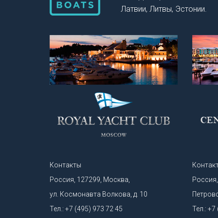
проекта к
Латвии, Литвы, Эстонии.
поставлен
лодки по-
первый вз
утилитарн
либо реша
задачи — 
мог понят
во Франци
атлантиче
Средиземн
Лионский 
Марселя н
места. О
Контакты
Контак
там не хо
Россия, 127299, Москва,
Россия,
либо круп
ул. Космонавта Волкова, д. 10
Петровск
NordStar.
лодкой уд
Тел.: +7 (495) 973 72 45
Тел.: +7
красиво н