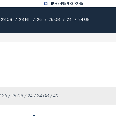
+7 495 973 72 45
28 OB
28 HT
26
26 OB
24
24 OB
26
26 OB
24
24 OB
40