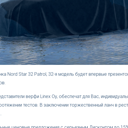
ка Nord Star 32 Patrol, 32-я модель будет впервые презент
ов.
едставители верфи Linex Oy, обеспечат для Вас, индивидуа
 протяжении тестов. В заключении торжественный ланч в ре
…
льные ценовые предложения с серьезным Дисконтом до 15%