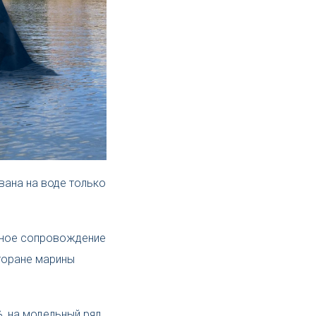
ована на воде только
льное сопровождение
сторане марины
, на модельный ряд