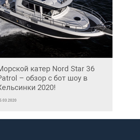
Морской катер Nord Star 36
Морск
Patrol – обзор с бот шоу в
Patro
Хельсинки 2020!
2020!
5.03.2020
20.12.2019