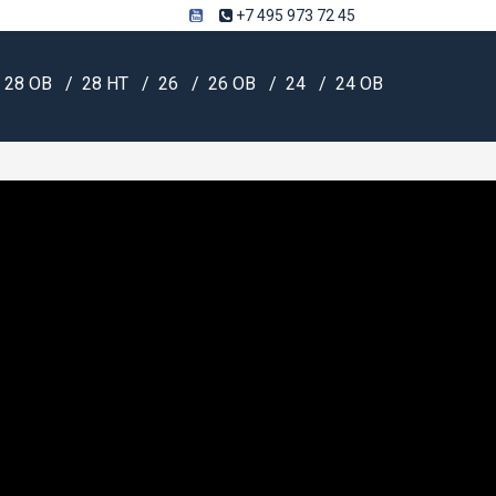
+7 495 973 72 45
28 OB
28 HT
26
26 OB
24
24 OB