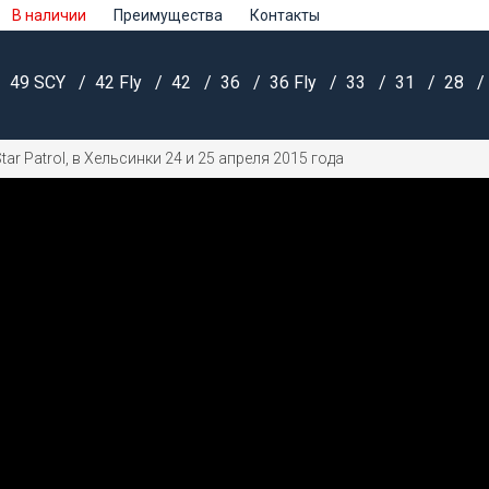
В наличии
Преимущества
Контакты
49 SCY
42 Fly
42
36
36 Fly
33
31
28
ar Patrol, в Хельсинки 24 и 25 апреля 2015 года