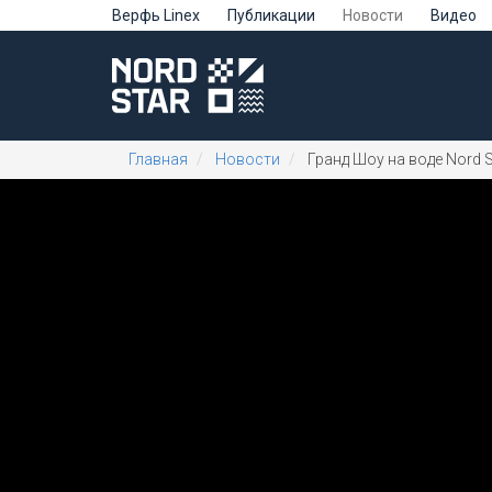
Верфь Linex
Публикации
Новости
Видео
Главная
Новости
Гранд Шоу на воде Nord St