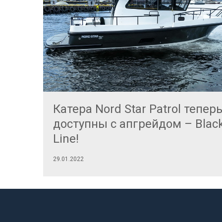
талог
Катера Nord Star Patrol тепер
011
доступны с апгрейдом – Blac
R
Line!
29.01.2022