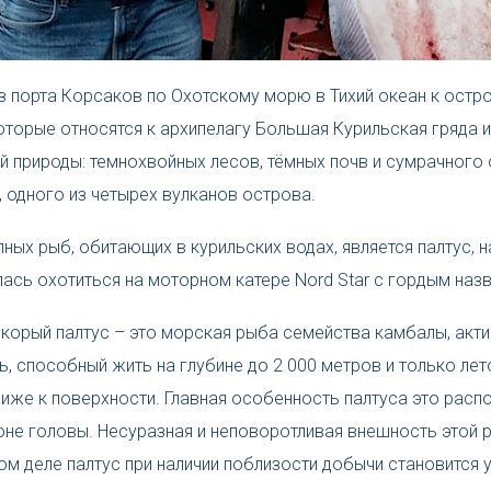
з порта Корсаков по Охотскому морю в Тихий океан к остр
оторые относятся к архипелагу Большая Курильская гряда и
ей природы: темнохвойных лесов, тёмных почв и сумрачног
, одного из четырех вулканов острова.
ных рыб, обитающих в курильских водах, является палтус, 
ась охотиться на моторном катере Nord Star с гордым назв
корый палтус – это морская рыба семейства камбалы, акти
ь, способный жить на глубине до 2 000 метров и только ле
лиже к поверхности. Главная особенность палтуса это расп
оне головы. Несуразная и неповоротливая внешность этой 
ом деле палтус при наличии поблизости добычи становится 