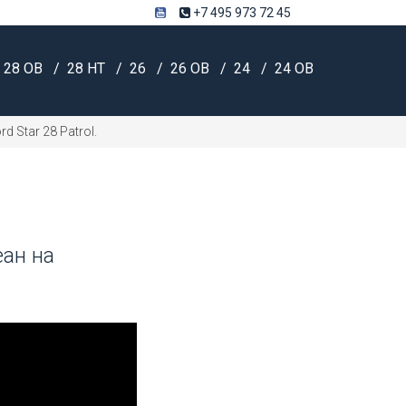
+7 495 973 72 45
28 OB
28 HT
26
26 OB
24
24 OB
 Star 28 Patrol.
ан на