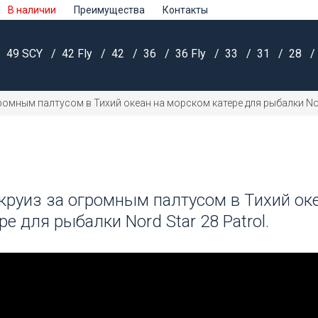
В наличии
Преимущества
Контакты
49 SCY
42 Fly
42
36
36 Fly
33
31
28
омным палтусом в Тихий океан на морском катере для рыбалки Nord
руиз за огромным палтусом в Тихий оке
е для рыбалки Nord Star 28 Patrol.