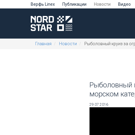
Верфь Linex
Публикации
Новости
Видео
Главная
Новости
Рыболовный круиз за огр
Рыболовный к
морском катер
29.07.2016