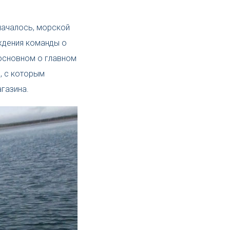
началось, морской
уждения команды о
 основном о главном
, с которым
агазина.