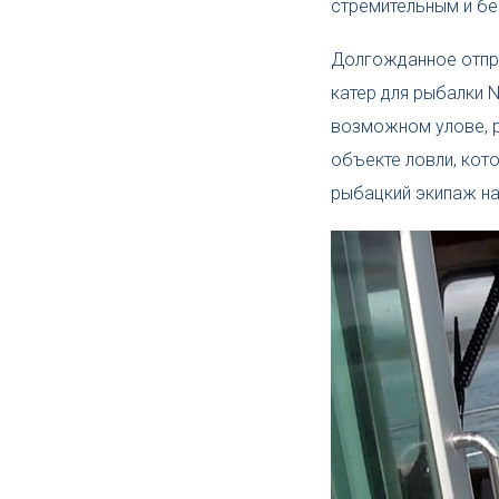
стремительным и б
Долгожданное отпра
катер для рыбалки N
возможном улове, р
объекте ловли, кот
рыбацкий экипаж нап