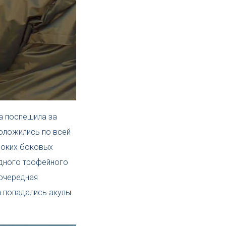
а поспешила за
оложились по всей
ироких боковых
едного трофейного
 очередная
а попадались акулы