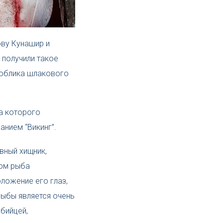
ову Кунашир и
 получили такое
о облика шлакового
на которого
анием “Викинг”.
вный хищник,
том рыба
оложение его глаз,
рыбы является очень
убийцей,