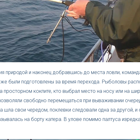
ия природой и наконец добравшись до места ловли, команд
уже были подготовлены за время перехода. Рыболовы расп
на просторном кокпите, кто выбрал место на носу или на ш
 позволяли свободно перемещаться при вываживании очер
а шла свои чередом, поклевки следовали одна за другой, и
зывалась на борту катера. В улове помимо палтуса изредк