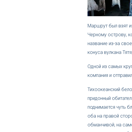
Маршрут был взят и
Черному острову, к
название из-за сво
конуса вулкана Тятя
Одной из самых круп
компания и отправил
Тихоокеанский бело
придонный обитател
поднимается чуть б
оба на правой стор
обманчивой, на сам