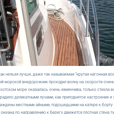
ак нельзя лучше, даже так называемая “крутая нагонная во
ий морской внедорожник проходил волну на скорости очень
Охотском море оказалась очень изменчива, только стихла в
градило деликатными лучами, как приподнятое настроение и
аждены местными айными, подошедшими на катере к борту с
океана по направлению к берегу движется плотная стена ту