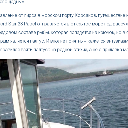
еспощадным.
вление от пирса в морском порту Корсаков, путешествие 
ord Star 28 Patrol отправляется в открытое море под расс
ядовом составе рыбы, которая попадется на крючок, но в
орым является палтус. И вполне понятным кажется энтузиазм
равился взять палтуса из родной стихии, а не с прилавка м