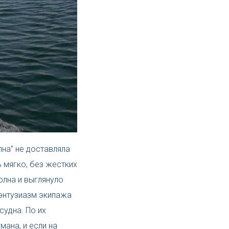
лна” не доставляла
 мягко, без жестких
олна и выглянуло
 энтузиазм экипажа
удна. По их
мана, и если на