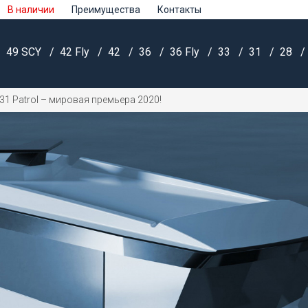
В наличии
Преимущества
Контакты
49 SCY
42 Fly
42
36
36 Fly
33
31
28
31 Patrol – мировая премьера 2020!