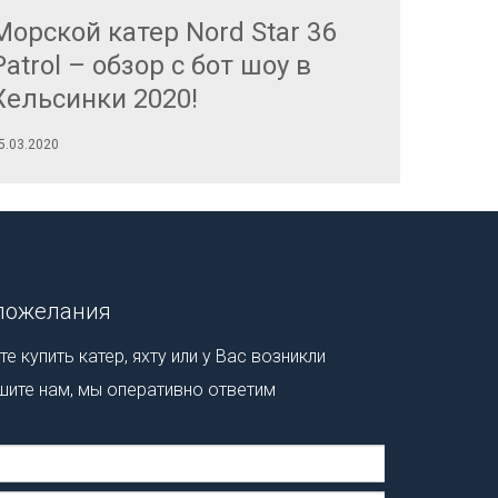
Морской катер Nord Star 36
Купит
Patrol – обзор с бот шоу в
выгод
Хельсинки 2020!
Хельс
5.03.2020
08.08.2019
пожелания
е купить катер, яхту или у Вас возникли
шите нам, мы оперативно ответим