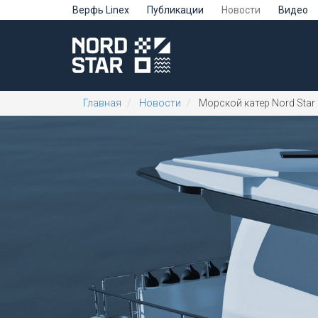
Верфь Linex
Публикации
Новости
Видео
Главная
Новости
Морской катер Nord Star 