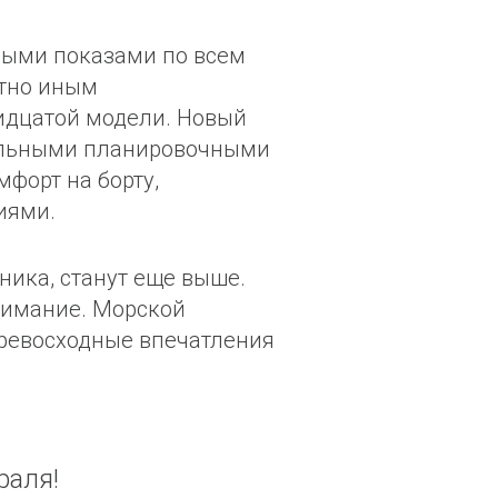
рными показами по всем
ютно иным
идцатой модели. Новый
нальными планировочными
форт на борту,
иями.
ика, станут еще выше.
внимание. Морской
ревосходные впечатления
раля!