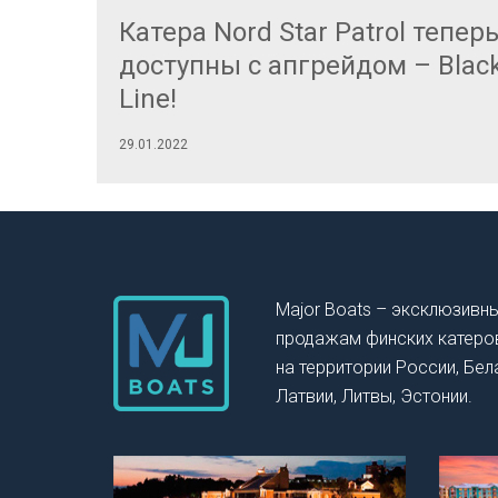
талог
Катера Nord Star Patrol тепер
011
доступны с апгрейдом – Blac
R
Line!
29.01.2022
Major Boats – эксклюзивн
продажам финских катеров 
на территории России, Бел
Латвии, Литвы, Эстонии.