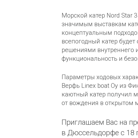
Морской катер Nord Star 
значимым выставкам катер
концептуальным подходом
всепогодный катер буде
решениями внутреннего и
функциональность и без
Параметры ходовых харак
Верфь Linex boat Oy из 
каютный катер получил 
от вождения в открытом 
Приглашаем Вас на пр
в Дюссельдорфе с 18 п