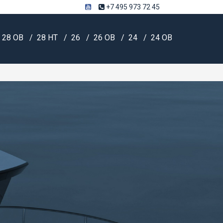
+7 495 973 72 45
28 OB
28 HT
26
26 OB
24
24 OB