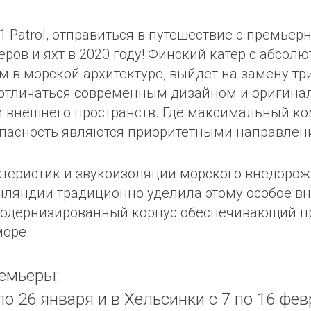
31 Patrol, отправиться в путешествие с премье
ов и яхт в 2020 году! Финский катер с абсол
 в морской архитектуре, выйдет на замену тр
т отличаться современным дизайном и ориги
 внешнего пространств. Где максимальный ком
опасность являются приоритетными направлен
теристик и звукоизоляции морского внедорожн
Финляндии традиционно уделила этому особое 
модернизированный корпус обеспечивающий п
море.
емьеры:
о 26 января и в Хельсинки с 7 по 16 фев